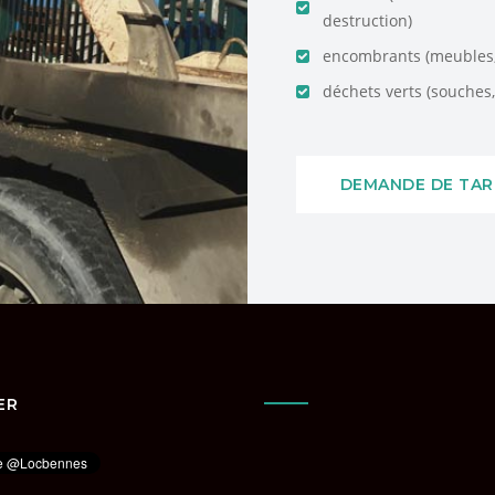
destruction)
encombrants (meubles, 
déchets verts (souches, 
DEMANDE DE TAR
ER