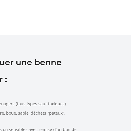
ouer une benne
 :
énagers (tous types sauf toxiques),
rre, boue, sable, déchets "pateux",
es ou sensibles avec remise d’un bon de