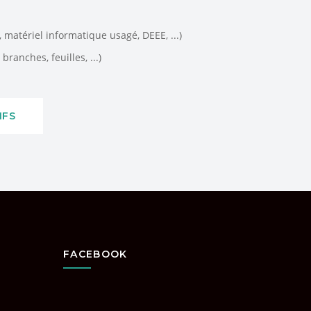
matériel informatique usagé, DEEE, ...)
branches, feuilles, ...)
IFS
FACEBOOK