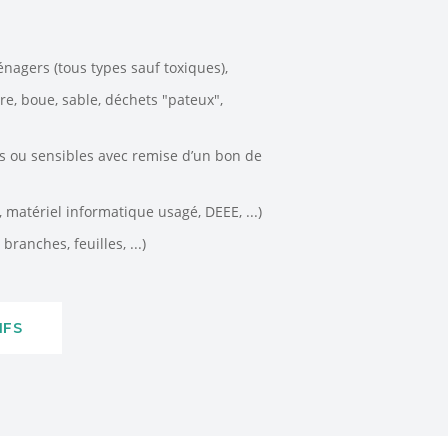
énagers (tous types sauf toxiques),
rre, boue, sable, déchets "pateux",
es ou sensibles avec remise d’un bon de
matériel informatique usagé, DEEE, ...)
branches, feuilles, ...)
IFS