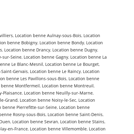
illiers
,
Location benne Aulnay-sous-Bois
,
Location
tion benne Bobigny
,
Location benne Bondy
,
Location
s
,
Location benne Drancy
,
Location benne Dugny
,
y-sur-Seine
,
Location benne Gagny
,
Location benne La
benne Le Blanc-Mesnil
,
Location benne Le Bourget
,
-Saint-Gervais
,
Location benne Le Raincy
,
Location
ion benne Les Pavillons-sous-Bois
,
Location benne
n benne Montfermeil
,
Location benne Montreuil
,
y-Plaisance
,
Location benne Neuilly-sur-Marne
,
-le-Grand
,
Location benne Noisy-le-Sec
,
Location
n benne Pierrefitte-sur-Seine
,
Location benne
 benne Rosny-sous-Bois
,
Location benne Saint-Denis
,
-Ouen
,
Location benne Sevran
,
Location benne Stains
,
lay-en-France
,
Location benne Villemomble
,
Location