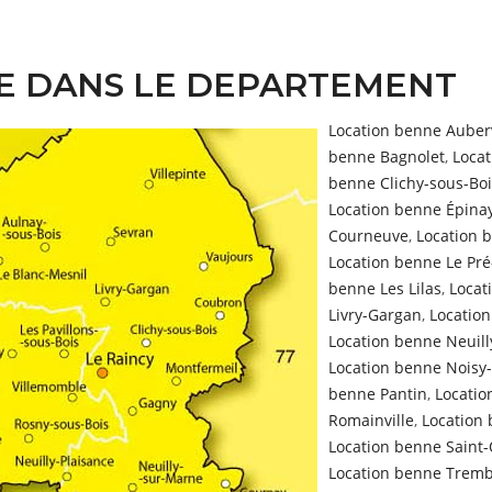
E DANS LE DEPARTEMENT
Location benne Auberv
benne Bagnolet
,
Loca
benne Clichy-sous-Boi
Location benne Épina
Courneuve
,
Location 
Location benne Le Pré
benne Les Lilas
,
Locat
Livry-Gargan
,
Locatio
Location benne Neuill
Location benne Noisy
benne Pantin
,
Locatio
Romainville
,
Location
Location benne Saint
Location benne Tremb