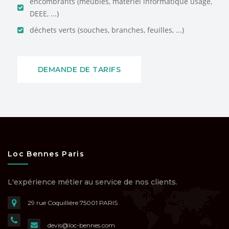
encombrants (meubles, matériel informatique usagé,
DEEE, ...)
déchets verts (souches, branches, feuilles, ...)
DEMANDE DE TARIFS
Loc Bennes Paris
L'expérience métier au service de nos clients.
29 rue Coquillière
75001 PARIS
devis@loc-bennes.com