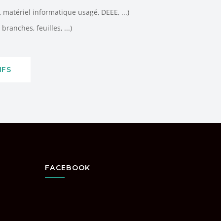
matériel informatique usagé, DEEE, ...)
branches, feuilles, ...)
IFS
FACEBOOK