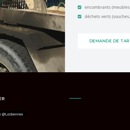
encombrants (meubles, 
déchets verts (souches, 
DEMANDE DE TAR
ER