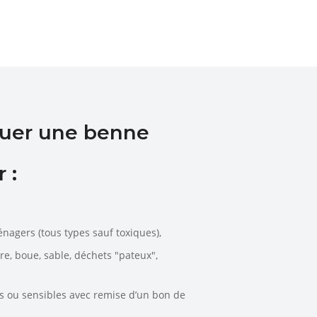
ouer une benne
 :
énagers (tous types sauf toxiques),
rre, boue, sable, déchets "pateux",
es ou sensibles avec remise d’un bon de