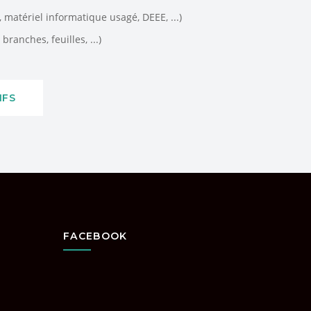
matériel informatique usagé, DEEE, ...)
branches, feuilles, ...)
IFS
FACEBOOK