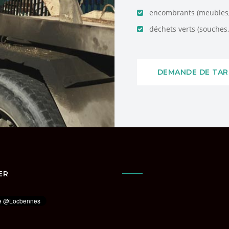
encombrants (meubles, 
déchets verts (souches, 
DEMANDE DE TAR
ER