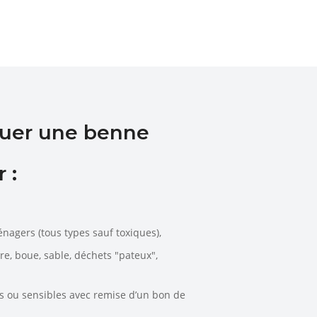
ouer une benne
 :
énagers (tous types sauf toxiques),
rre, boue, sable, déchets "pateux",
es ou sensibles avec remise d’un bon de