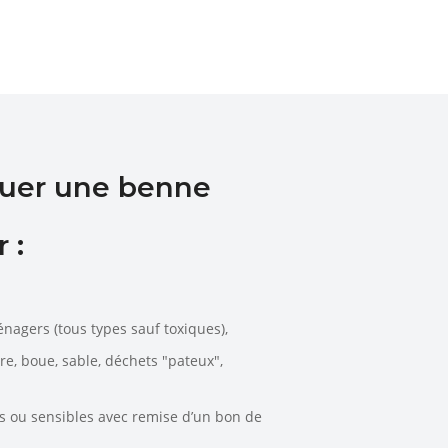
ouer une benne
 :
énagers (tous types sauf toxiques),
rre, boue, sable, déchets "pateux",
es ou sensibles avec remise d’un bon de