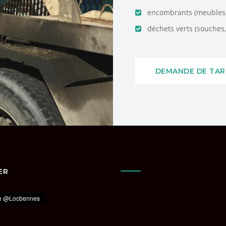
encombrants (meubles, 
déchets verts (souches, 
DEMANDE DE TAR
ER