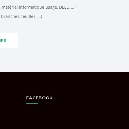
matériel informatique usagé, DEEE, ...)
branches, feuilles, ...)
IFS
FACEBOOK