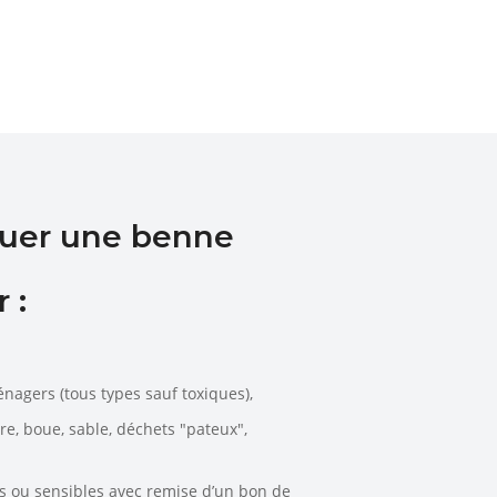
ouer une benne
 :
énagers (tous types sauf toxiques),
rre, boue, sable, déchets "pateux",
es ou sensibles avec remise d’un bon de