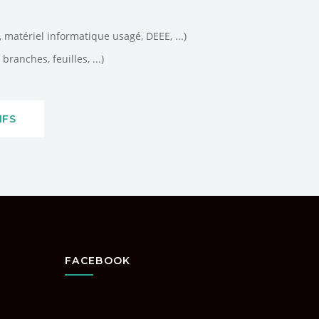
matériel informatique usagé, DEEE, ...)
branches, feuilles, ...)
IFS
FACEBOOK