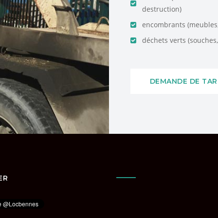
destruction)
encombrants (meubles, 
déchets verts (souches, 
DEMANDE DE TAR
ER