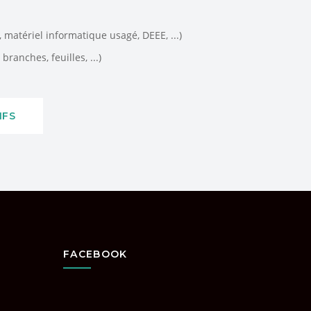
matériel informatique usagé, DEEE, ...)
branches, feuilles, ...)
IFS
FACEBOOK