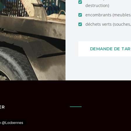
destruction)
encombrants (meubles, 
déchets verts (souches, 
DEMANDE DE TAR
ER