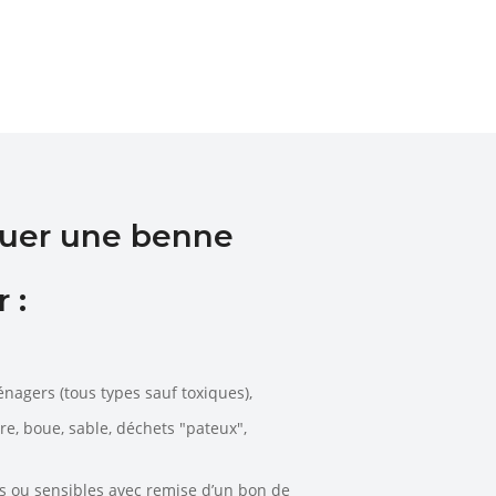
ouer une benne
 :
énagers (tous types sauf toxiques),
rre, boue, sable, déchets "pateux",
es ou sensibles avec remise d’un bon de