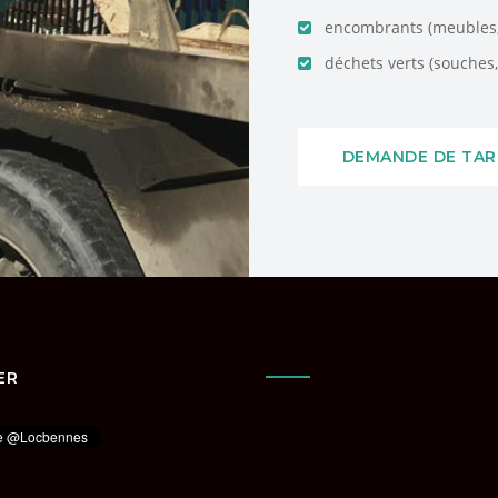
encombrants (meubles, 
déchets verts (souches, 
DEMANDE DE TAR
ER