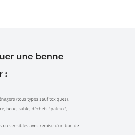
ouer une benne
 :
énagers (tous types sauf toxiques),
rre, boue, sable, déchets "pateux",
es ou sensibles avec remise d’un bon de