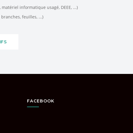
matériel informatique usagé, DEEE, ...)
branches, feuilles, ...)
IFS
FACEBOOK