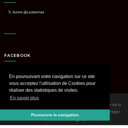
FACEBOOK
En poursuivant votre navigation sur ce site
vous acceptez l'utilisation de Cookies pour
réaliser des statistiques de visites.
En savoir plus
© 2026
Loc Bennes Paris et Région parisienne spécialiste de la
location de benne. RCS PARIS Siège : 29 rue Coquillière 75001
Poursuivre la navigation
PARIS. Mentions légales