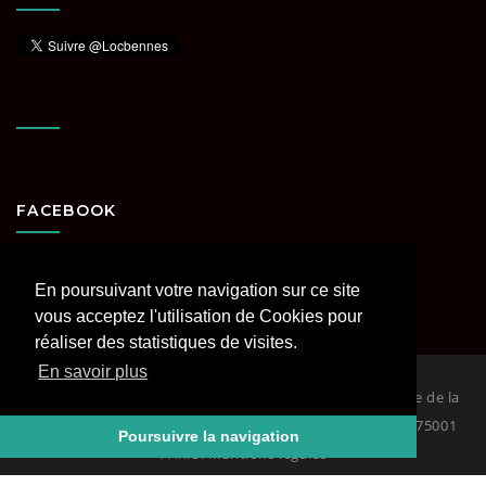
FACEBOOK
En poursuivant votre navigation sur ce site
vous acceptez l'utilisation de Cookies pour
réaliser des statistiques de visites.
En savoir plus
© 2026
Loc Bennes Paris et Région parisienne spécialiste de la
location de benne. RCS PARIS Siège : 29 rue Coquillière 75001
Poursuivre la navigation
PARIS. Mentions légales