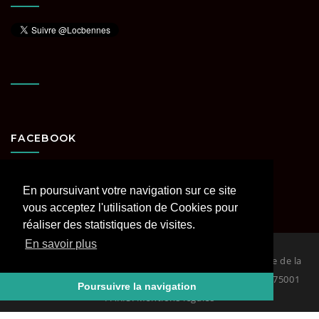
FACEBOOK
En poursuivant votre navigation sur ce site
vous acceptez l'utilisation de Cookies pour
réaliser des statistiques de visites.
En savoir plus
© 2026
Loc Bennes Paris et Région parisienne spécialiste de la
location de benne. RCS PARIS Siège : 29 rue Coquillière 75001
Poursuivre la navigation
PARIS. Mentions légales