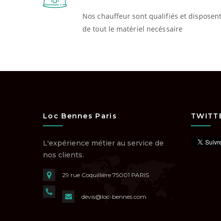
Nos chauffeur sont qualifiés et disposen
de tout le matériel necéssaire
Loc Bennes Paris
TWITT
L'expérience métier au service de
nos clients.
29 rue Coquillière
75001 PARIS
devis@loc-bennes.com