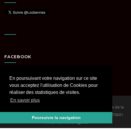
FACEBOOK
En poursuivant votre navigation sur ce site
vous acceptez l'utilisation de Cookies pour
réaliser des statistiques de visites.
En savoir plus
© 2026
Loc Bennes Paris et Région parisienne spécialiste de la
location de benne. RCS PARIS Siège : 29 rue Coquillière 75001
Poursuivre la navigation
PARIS. Mentions légales