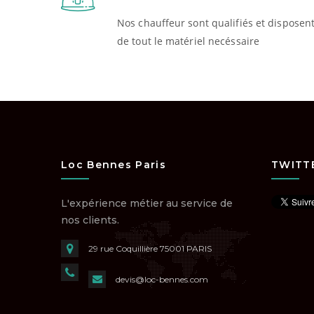
Nos chauffeur sont qualifiés et disposen
de tout le matériel necéssaire
Loc Bennes Paris
TWITT
L'expérience métier au service de
nos clients.
29 rue Coquillière
75001 PARIS
devis@loc-bennes.com