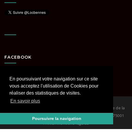
FACEBOOK
En poursuivant votre navigation sur ce site
vous acceptez l'utilisation de Cookies pour
réaliser des statistiques de visites.
En savoir plus
© 2026
Loc Bennes Paris et Région parisienne spécialiste de la
location de benne. RCS PARIS Siège : 29 rue Coquillière 75001
Poursuivre la navigation
PARIS. Mentions légales