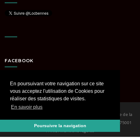
FACEBOOK
En poursuivant votre navigation sur ce site
vous acceptez l'utilisation de Cookies pour
réaliser des statistiques de visites.
En savoir plus
© 2026
Loc Bennes Paris et Région parisienne spécialiste de la
location de benne. RCS PARIS Siège : 29 rue Coquillière 75001
Poursuivre la navigation
PARIS. Mentions légales