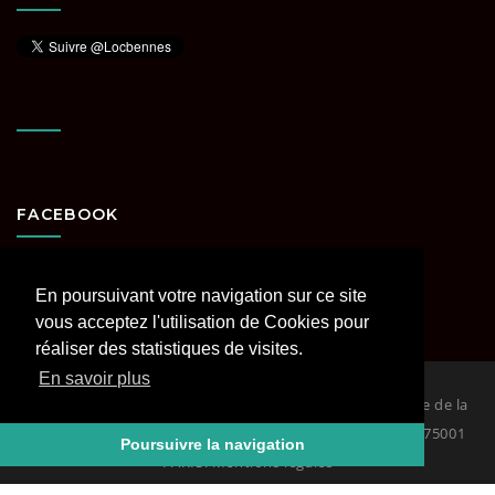
FACEBOOK
En poursuivant votre navigation sur ce site
vous acceptez l'utilisation de Cookies pour
réaliser des statistiques de visites.
En savoir plus
© 2026
Loc Bennes Paris et Région parisienne spécialiste de la
location de benne. RCS PARIS Siège : 29 rue Coquillière 75001
Poursuivre la navigation
PARIS. Mentions légales