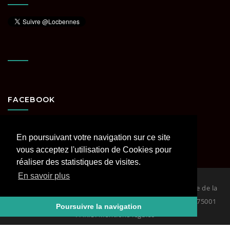
FACEBOOK
En poursuivant votre navigation sur ce site
vous acceptez l'utilisation de Cookies pour
réaliser des statistiques de visites.
En savoir plus
© 2026
Loc Bennes Paris et Région parisienne spécialiste de la
location de benne. RCS PARIS Siège : 29 rue Coquillière 75001
Poursuivre la navigation
PARIS. Mentions légales