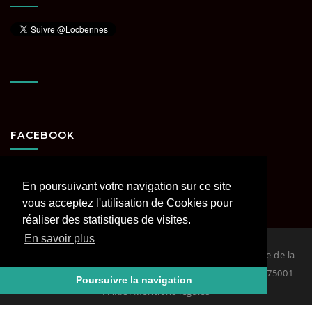
FACEBOOK
En poursuivant votre navigation sur ce site
vous acceptez l'utilisation de Cookies pour
réaliser des statistiques de visites.
En savoir plus
© 2026
Loc Bennes Paris et Région parisienne spécialiste de la
location de benne. RCS PARIS Siège : 29 rue Coquillière 75001
Poursuivre la navigation
PARIS. Mentions légales