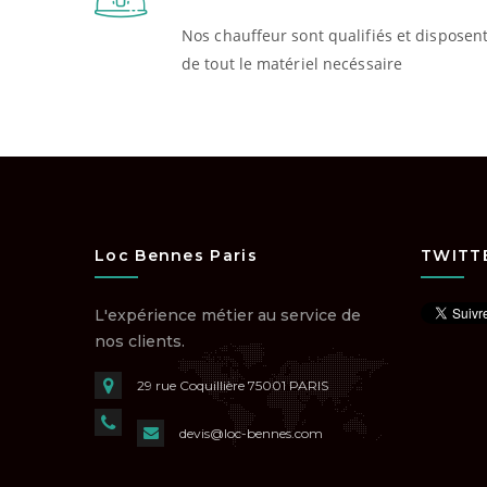
Nos chauffeur sont qualifiés et disposen
de tout le matériel necéssaire
Loc Bennes Paris
TWITT
L'expérience métier au service de
nos clients.
29 rue Coquillière
75001 PARIS
devis@loc-bennes.com