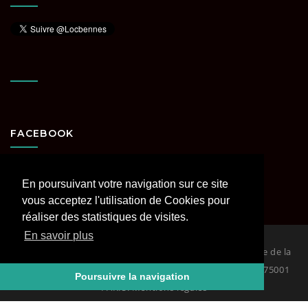
FACEBOOK
En poursuivant votre navigation sur ce site
vous acceptez l'utilisation de Cookies pour
réaliser des statistiques de visites.
En savoir plus
© 2026
Loc Bennes Paris et Région parisienne spécialiste de la
location de benne. RCS PARIS Siège : 29 rue Coquillière 75001
Poursuivre la navigation
PARIS. Mentions légales