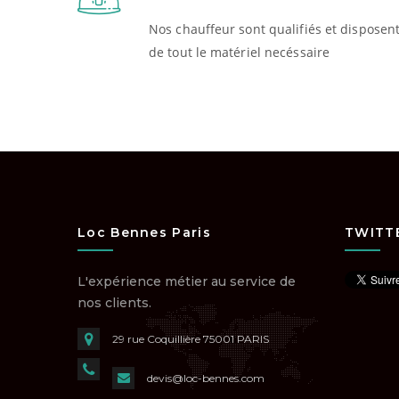
Nos chauffeur sont qualifiés et disposen
de tout le matériel necéssaire
Loc Bennes Paris
TWITT
L'expérience métier au service de
nos clients.
29 rue Coquillière
75001 PARIS
devis@loc-bennes.com