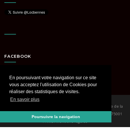
FACEBOOK
En poursuivant votre navigation sur ce site
vous acceptez l'utilisation de Cookies pour
réaliser des statistiques de visites.
En savoir plus
© 2026
Loc Bennes Paris et Région parisienne spécialiste de la
location de benne. RCS PARIS Siège : 29 rue Coquillière 75001
Poursuivre la navigation
PARIS. Mentions légales