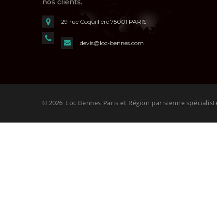
nos clients.
29 rue Coquillière
75001 PARIS
devis@loc-bennes.com
© 2026
Loc Bennes Paris et Région parisienne spécialist